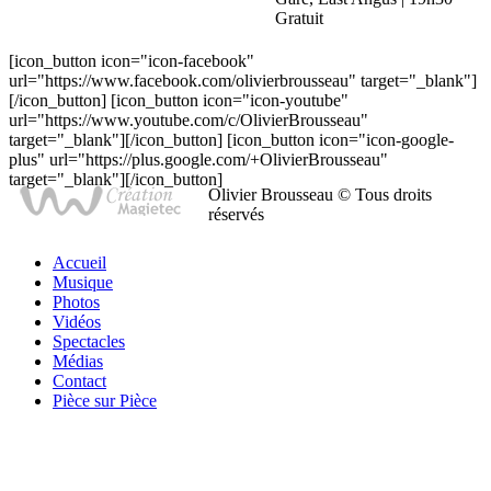
Gratuit
[icon_button icon="icon-facebook"
url="https://www.facebook.com/olivierbrousseau" target="_blank"]
[/icon_button] [icon_button icon="icon-youtube"
url="https://www.youtube.com/c/OlivierBrousseau"
target="_blank"][/icon_button] [icon_button icon="icon-google-
plus" url="https://plus.google.com/+OlivierBrousseau"
target="_blank"][/icon_button]
Olivier Brousseau © Tous droits
réservés
Accueil
Musique
Photos
Vidéos
Spectacles
Médias
Contact
Pièce sur Pièce