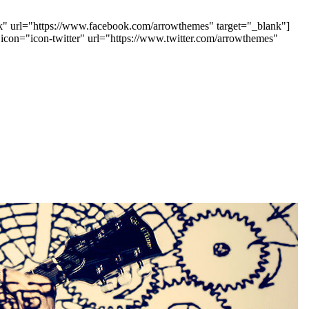
ook" url="https://www.facebook.com/arrowthemes" target="_blank"]
 icon="icon-twitter" url="https://www.twitter.com/arrowthemes"