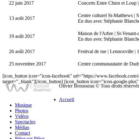
22 juin 2017
Concerts Entre Chien et Loup |
Centre culturel St-Matthews | 
13 août 2017
En duo avec Stéphanie Blanche
Maison de l'Arbre | St-Venant-
19 août 2017
En duo avec Stéphanie Blanche
26 août 2017
Festival de rue | Lennoxville | 
25 novembre 2017
Centre communautaire de Duds
[icon_button icon="icon-facebook" url="https://www.facebook.com/o
target="_blank"][/icon_button] [icon_button icon="icon-google-plus"
Olivier Brousseau © Tous droits réservé
Accueil
Musique
Photos
Vidéos
Spectacles
Médias
Contact
Pièce sur Pièce