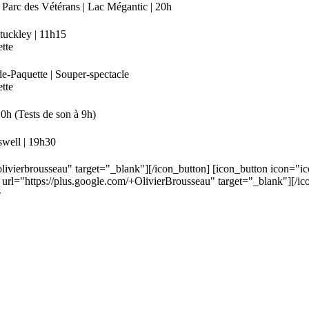
 Parc des Vétérans | Lac Mégantic | 20h
Stuckley | 11h15
tte
de-Paquette | Souper-spectacle
tte
10h (Tests de son à 9h)
well | 19h30
livierbrousseau" target="_blank"][/icon_button] [icon_button icon="
 url="https://plus.google.com/+OlivierBrousseau" target="_blank"][/ic
s