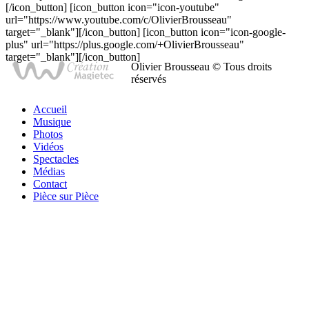
[/icon_button] [icon_button icon="icon-youtube"
url="https://www.youtube.com/c/OlivierBrousseau"
target="_blank"][/icon_button] [icon_button icon="icon-google-
plus" url="https://plus.google.com/+OlivierBrousseau"
target="_blank"][/icon_button]
Olivier Brousseau © Tous droits
réservés
Accueil
Musique
Photos
Vidéos
Spectacles
Médias
Contact
Pièce sur Pièce