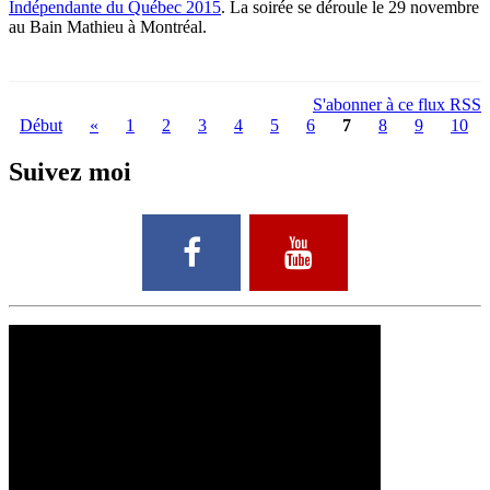
Indépendante du Québec 2015
. La soirée se déroule le 29 novembre
au Bain Mathieu à Montréal.
S'abonner à ce flux RSS
Début
«
1
2
3
4
5
6
7
8
9
10
Suivez moi