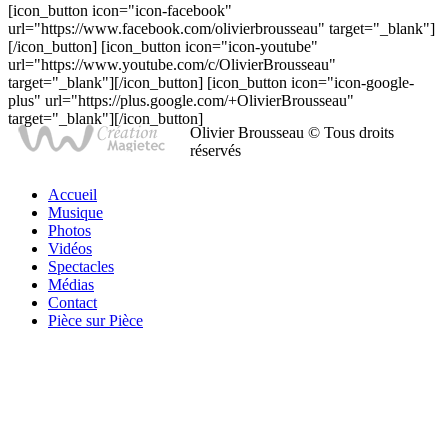
[icon_button icon="icon-facebook"
url="https://www.facebook.com/olivierbrousseau" target="_blank"]
[/icon_button] [icon_button icon="icon-youtube"
url="https://www.youtube.com/c/OlivierBrousseau"
target="_blank"][/icon_button] [icon_button icon="icon-google-
plus" url="https://plus.google.com/+OlivierBrousseau"
target="_blank"][/icon_button]
Olivier Brousseau © Tous droits
réservés
Accueil
Musique
Photos
Vidéos
Spectacles
Médias
Contact
Pièce sur Pièce