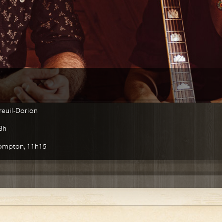
reuil-Dorion
18h
Brompton, 11h15