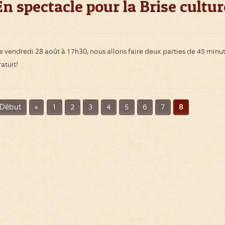
En spectacle pour la Brise cultur
e vendredi 28 août à 17h30, nous allons faire deux parties de 45 minut
atuit!
Début
«
1
2
3
4
5
6
7
8